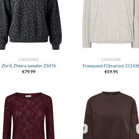
+
CATEGORIE
CATEGORIE
Zhrill Zhtera sweater ZS476
Freequent FQmarisol 21143
€
79.99
€
59.95