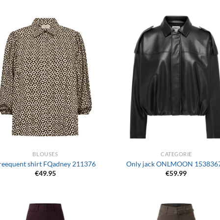
+
BLOUSES
CATEGORIE
reequent shirt FQadney 211376
Only jack ONLMOON 153836
€
49.95
€
59.99