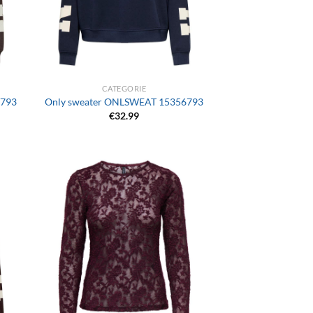
+
CATEGORIE
6793
Only sweater ONLSWEAT 15356793
€
32.99