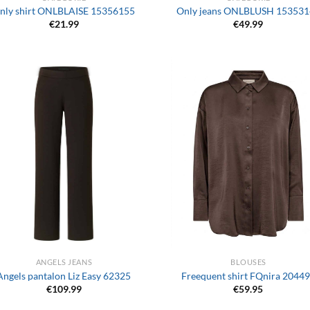
nly shirt ONLBLAISE 15356155
Only jeans ONLBLUSH 15353
€
21.99
€
49.99
+
ANGELS JEANS
BLOUSES
Angels pantalon Liz Easy 62325
Freequent shirt FQnira 2044
€
109.99
€
59.95