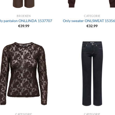
+
BROEKEN
CATEGORIE
ly pantalon ONLLINDA 1537707
Only sweater ONLSWEAT 1535
€
39.99
€
32.99
+
CATEGORIE
CATEGORIE