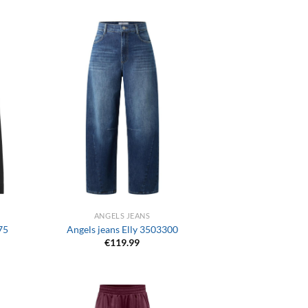
+
ANGELS JEANS
75
Angels jeans Elly 3503300
€
119.99