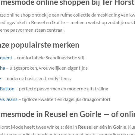
mesmode online shoppen bij Ter Hors
nze online shop ontdek je een ruime collectie dameskleding van kwa
ledingwinkel in Reusel en Goirle — met een webshop zodat je ook th
rne pasvormen staan centraal.
ze populairste merken
equent
– comfortabele Scandinavische stijl
sha
– uitgesproken, vrouwelijk en eigentijds
y
– moderne basics en trendy items
 Button
– perfecte pasvormen en moderne uitstraling
ls Jeans
– tijdloze kwaliteit en dagelijks draagcomfort
mesmode in Reusel en Goirle — of onli
Horst Mode heeft twee winkels: één in
Reusel
en één in
Goirle
. Ku
el je eenvoudig dameskleding online, met gratis verzending en snel