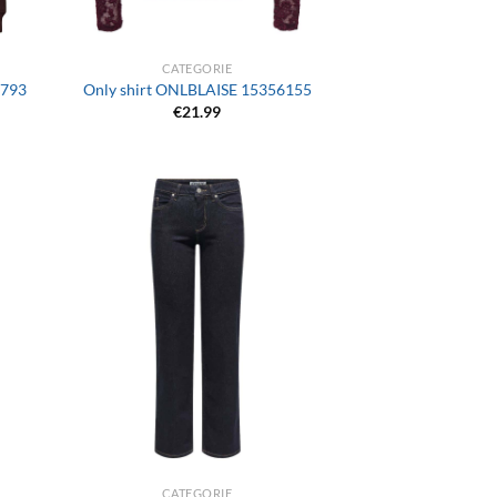
+
CATEGORIE
6793
Only shirt ONLBLAISE 15356155
€
21.99
+
CATEGORIE