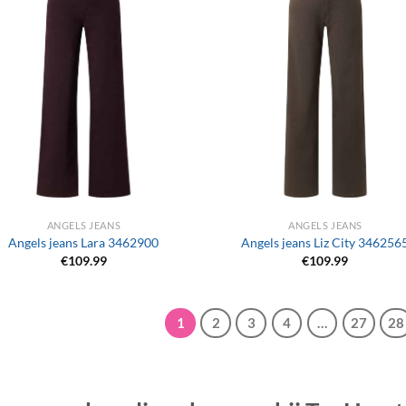
+
ANGELS JEANS
ANGELS JEANS
Angels jeans Lara 3462900
Angels jeans Liz City 346256
€
109.99
€
109.99
1
2
3
4
…
27
28