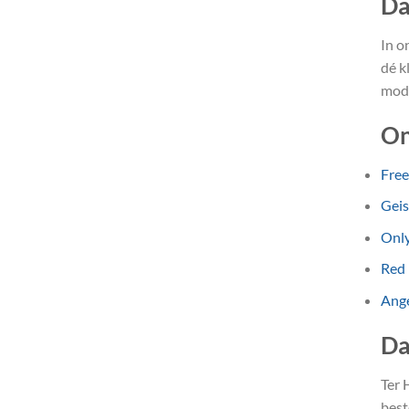
Da
In o
dé k
mode
On
Fre
Gei
Onl
Red
Ange
Da
Ter 
best