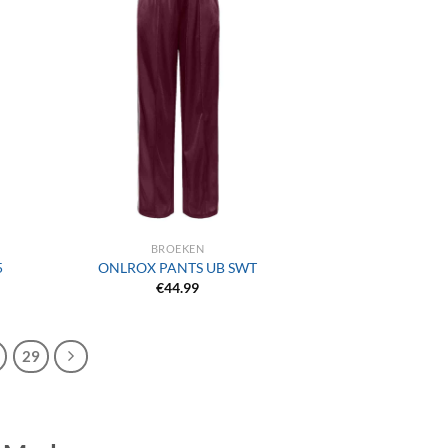
+
BROEKEN
5
ONLROX PANTS UB SWT
€
44.99
29