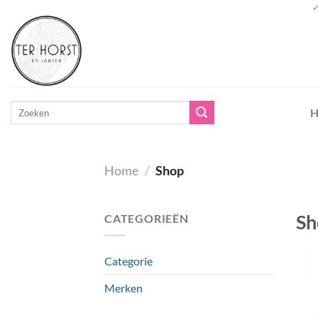
Ga
✓
naar
inhoud
Zoeken
H
naar:
Home
/
Shop
Sh
CATEGORIEËN
Categorie
Merken