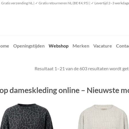
 Gratis verzending NL | ✓ Gratis retourneren NL (BE €4,95) | ✓ Levertijd 2–3 werkdag
ome
Openingstijden
Webshop
Merken
Vacature
Conta
Resultaat 1–21 van de 603 resultaten wordt ge
op dameskleding online – Nieuwste mo