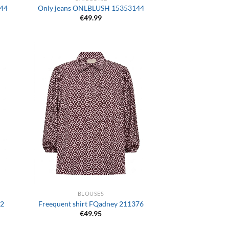
144
Only jeans ONLBLUSH 15353144
€
49.99
+
BLOUSES
92
Freequent shirt FQadney 211376
€
49.95