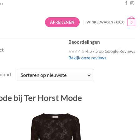
en
AFREKENEN
WINKELWAGEN /
€
0.00
0
Beoordelingen
ct
⭐⭐⭐⭐☆ 4,5 / 5 op Google Reviews
Bekijk onze reviews
Gesorteerd
toond
op
nieuwste
de bij Ter Horst Mode