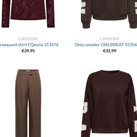
+
CATEGORIE
CATEGORIE
reequent shirt FQesvia 211676
Only sweater ONLSWEAT 1535
€
39.95
€
32.99