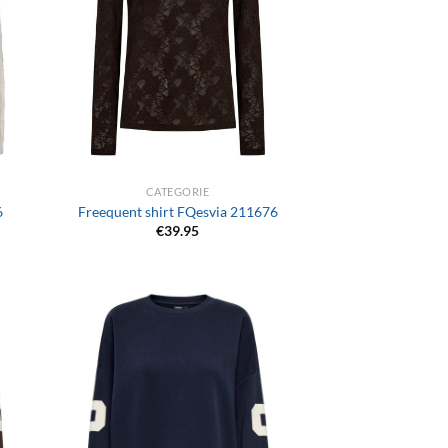
+
CATEGORIE
6
Freequent shirt FQesvia 211676
€
39.95