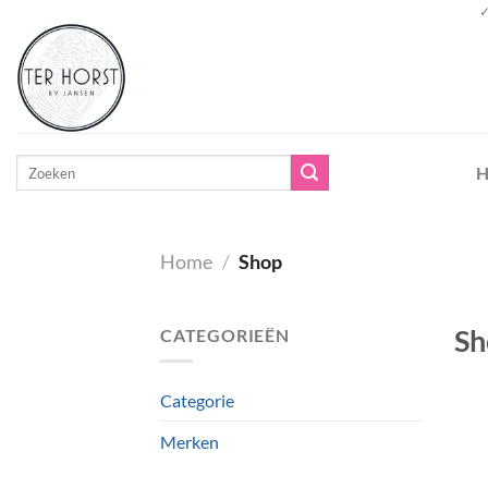
Ga
✓
naar
inhoud
Zoeken
H
naar:
Home
/
Shop
Sh
CATEGORIEËN
Categorie
Merken