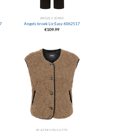
+
ANGELS JEANS
7
Angels broek Liz Easy 6062517
€
109.99
+
BLAZERS EN GILETS