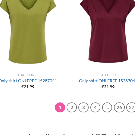
+
CATEGORIE
CATEGORIE
Only shirt ONLFREE 15287041
Only shirt ONLFREE 152870
€
21.99
€
21.99
1
2
3
4
…
26
27