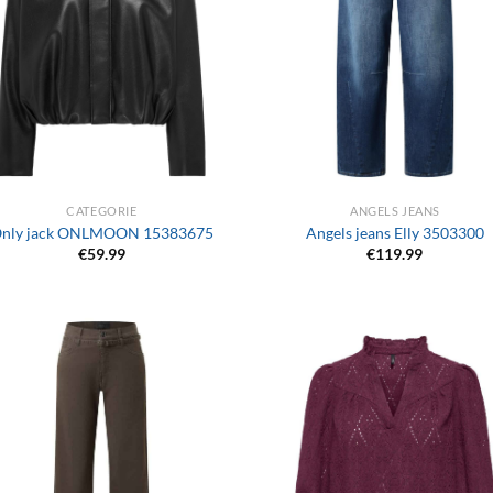
+
CATEGORIE
ANGELS JEANS
nly jack ONLMOON 15383675
Angels jeans Elly 3503300
€
59.99
€
119.99