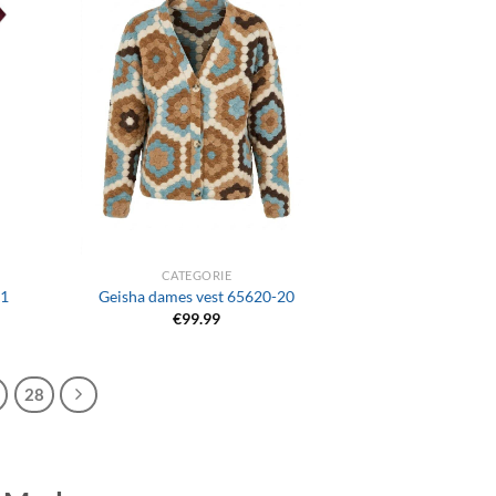
+
CATEGORIE
41
Geisha dames vest 65620-20
€
99.99
28