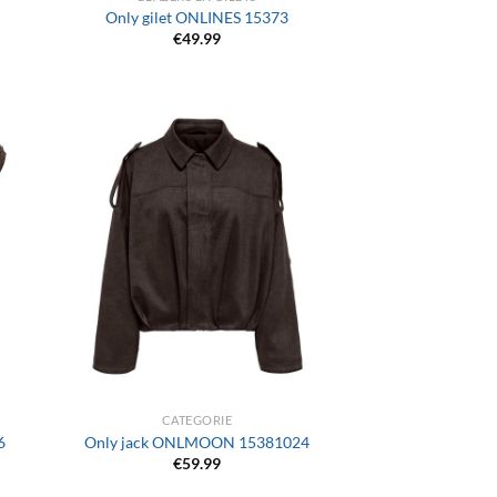
Only gilet ONLINES 15373
€
49.99
+
CATEGORIE
6
Only jack ONLMOON 15381024
€
59.99