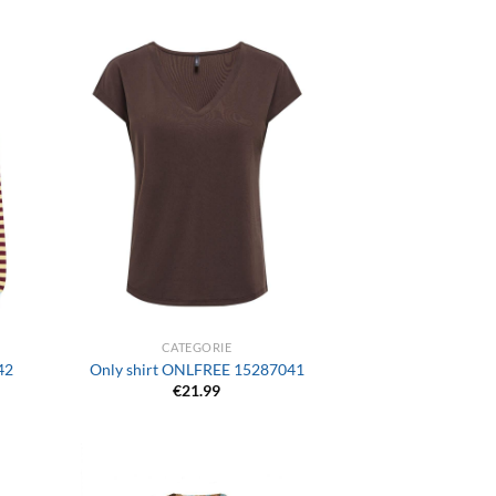
+
CATEGORIE
42
Only shirt ONLFREE 15287041
€
21.99