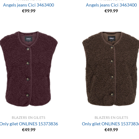
Angels jeans Cici 3463400
Angels jeans Cici 3463400
€
99.99
€
99.99
+
BLAZERS EN GILETS
BLAZERS EN GILETS
Only gilet ONLINES 15373836
Only gilet ONLINES 1537383
€
49.99
€
49.99