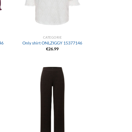
+
CATEGORIE
46
Only shirt ONLZIGGY 15377146
€
26.99