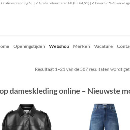
 Gratis verzending NL | ✓ Gratis retourneren NL (BE €4,95) | ✓ Levertijd 2–3 werkdag
ome
Openingstijden
Webshop
Merken
Vacature
Conta
Resultaat 1–21 van de 587 resultaten wordt ge
op dameskleding online – Nieuwste mo