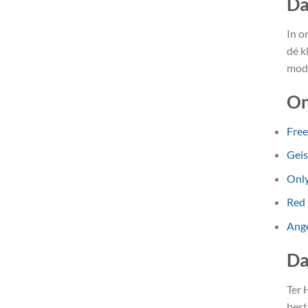
Da
In o
dé k
mode
On
Fre
Gei
Onl
Red
Ange
Da
Ter 
best