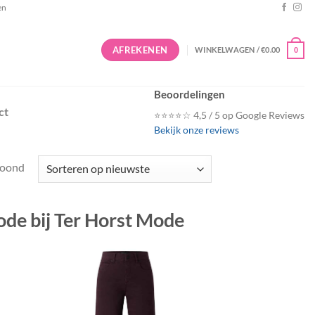
en
AFREKENEN
WINKELWAGEN /
€
0.00
0
Beoordelingen
ct
⭐⭐⭐⭐☆ 4,5 / 5 op Google Reviews
Bekijk onze reviews
Gesorteerd
toond
op
nieuwste
de bij Ter Horst Mode