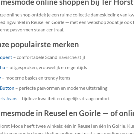
mesmode online shoppen bij Ter Hors
nze online shop ontdek je een ruime collectie dameskleding van kwa
ledingwinkel in Reusel en Goirle — met een webshop zodat je ook th
rne pasvormen staan centraal.
ze populairste merken
equent
– comfortabele Scandinavische stijl
sha
– uitgesproken, vrouwelijk en eigentijds
y
– moderne basics en trendy items
 Button
– perfecte pasvormen en moderne uitstraling
ls Jeans
– tijdloze kwaliteit en dagelijks draagcomfort
mesmode in Reusel en Goirle — of onli
Horst Mode heeft twee winkels: één in
Reusel
en één in
Goirle
. Ku
el je eenvoudig dameskleding online, met gratis verzending en snel