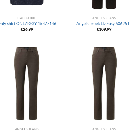
+
CATEGORIE
ANGELS JEANS
nly shirt ONLZIGGY 15377146
Angels broek Liz Easy 606251
€
26.99
€
109.99
+
ANGELS JEANS
ANGELS JEANS