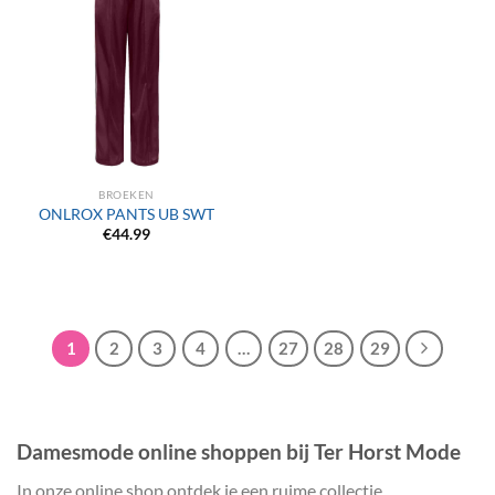
BROEKEN
ONLROX PANTS UB SWT
€
44.99
1
2
3
4
…
27
28
29
Damesmode online shoppen bij Ter Horst Mode
In onze online shop ontdek je een ruime collectie