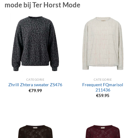
mode bij Ter Horst Mode
CATEGORIE
CATEGORIE
Freequent FQmarisol
Zhrill Zhtera sweater ZS476
211436
€
79.99
€
59.95