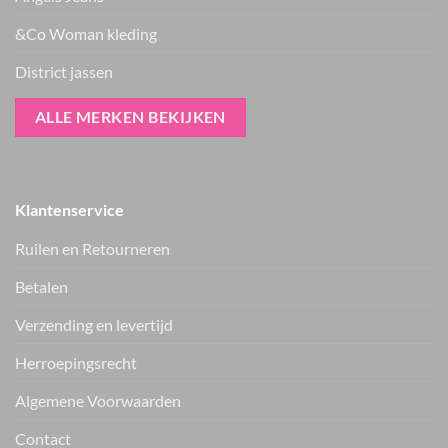
&Co Woman kleding
District jassen
ALLE MERKEN BEKIJKEN
Klantenservice
Ruilen en Retourneren
Betalen
Verzending en levertijd
Herroepingsrecht
Vers van de hanger, in je WhatsApp
Algemene Voorwaarden
Nieuwe items als eerste zien — geen spam, gewoon af en toe een
appje.
Contact