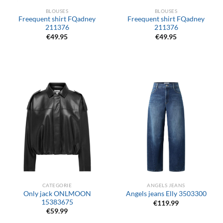
BLOUSES
BLOUSES
Freequent shirt FQadney
Freequent shirt FQadney
211376
211376
€
49.95
€
49.95
CATEGORIE
ANGELS JEANS
Only jack ONLMOON
Angels jeans Elly 3503300
15383675
€
119.99
€
59.99