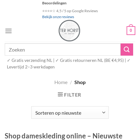
Ga
Beoordelingen
naar
⭐⭐⭐⭐☆ 4,5 / 5 op Google Reviews
Bekijk onze reviews
inhoud
0
Zoeken
naar:
✓ Gratis verzending NL | ✓ Gratis retourneren NL (BE €4,95) | ✓
Levertijd 2–3 werkdagen
Home
/
Shop
FILTER
Shop dameskleding online – Nieuwste