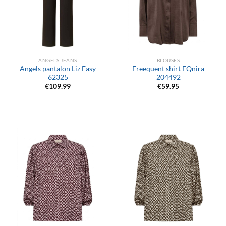
ANGELS JEANS
BLOUSES
Angels pantalon Liz Easy
Freequent shirt FQnira
62325
204492
€
109.99
€
59.95