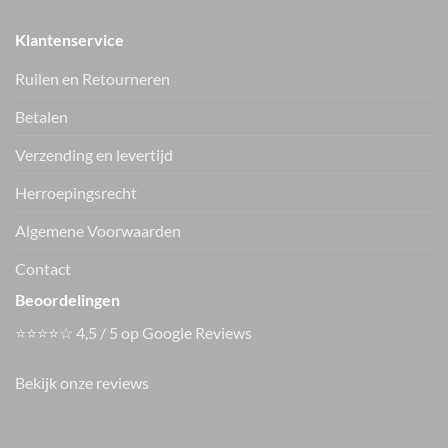
Klantenservice
Ruilen en Retourneren
Betalen
Verzending en levertijd
Only shirt ONLFREJA
Only jack ONLLIXA
15380742
15376829
€
34.99
€
59.99
Herroepingsrecht
Vers van de hanger, in je WhatsApp
Algemene Voorwaarden
Nieuwe items als eerste zien — geen spam, gewoon af en toe een
appje.
Contact
Beoordelingen
⭐⭐⭐⭐☆ 4,5 / 5 op Google Reviews
Bekijk onze reviews