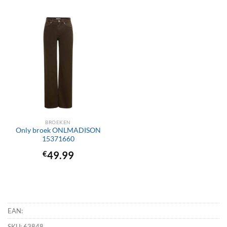
BROEKEN
Only broek ONLMADISON
15371660
€
49.99
EAN:
SKU:
63848