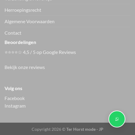
Herroepingsrecht
Vers van de hanger, in je WhatsApp
Algemene Voorwaarden
Nieuwe items als eerste zien — geen spam, gewoon af en toe een
appje.
Contact
Beoordelingen
⭐⭐⭐⭐☆ 4,5 / 5 op Google Reviews
Bekijk onze reviews
Volg ons
Facebook
Instagram
Copyright 2026 ©
Ter Horst mode - JP