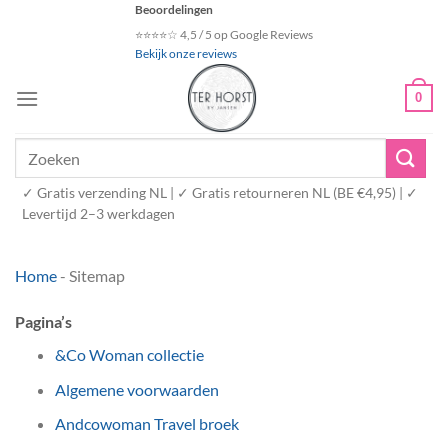
Ga
Beoordelingen
naar
⭐⭐⭐⭐☆ 4,5 / 5 op Google Reviews
Bekijk onze reviews
inhoud
0
Zoeken
naar:
✓ Gratis verzending NL | ✓ Gratis retourneren NL (BE €4,95) | ✓
Levertijd 2–3 werkdagen
Home
-
Sitemap
Pagina’s
&Co Woman collectie
Algemene voorwaarden
Andcowoman Travel broek