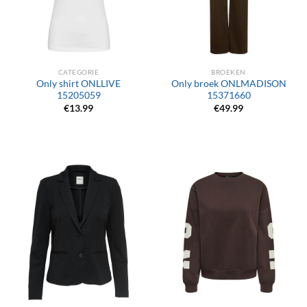
CATEGORIE
BROEKEN
Only shirt ONLLIVE
Only broek ONLMADISON
15205059
15371660
€
13.99
€
49.99