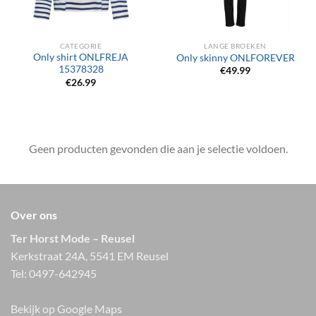
CATEGORIE
LANGE BROEKEN
Only shirt ONLFREJA
Only skinny ONLFOREVER
15378328
€
49.99
€
26.99
Geen producten gevonden die aan je selectie voldoen.
Over ons
Ter Horst Mode – Reusel
Kerkstraat 24A, 5541 EM Reusel
Tel:
0497-642945
Bekijk op Google Maps