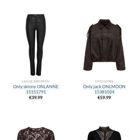
LANGE BROEKEN
CATEGORIE
Only skinny ONLANNE
Only jack ONLMOON
15151791
15381024
€
39.99
€
59.99