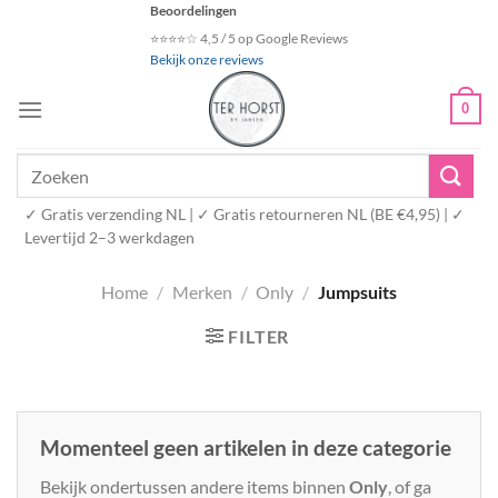
Ga
Beoordelingen
naar
⭐⭐⭐⭐☆ 4,5 / 5 op Google Reviews
Bekijk onze reviews
inhoud
0
Zoeken
naar:
✓ Gratis verzending NL | ✓ Gratis retourneren NL (BE €4,95) | ✓
Levertijd 2–3 werkdagen
Home
/
Merken
/
Only
/
Jumpsuits
FILTER
Momenteel geen artikelen in deze categorie
Bekijk ondertussen andere items binnen
Only
, of ga