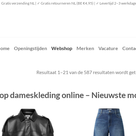
 Gratis verzending NL | ✓ Gratis retourneren NL (BE €4,95) | ✓ Levertijd 2–3 werkdag
ome
Openingstijden
Webshop
Merken
Vacature
Conta
Resultaat 1–21 van de 587 resultaten wordt ge
op dameskleding online – Nieuwste mo