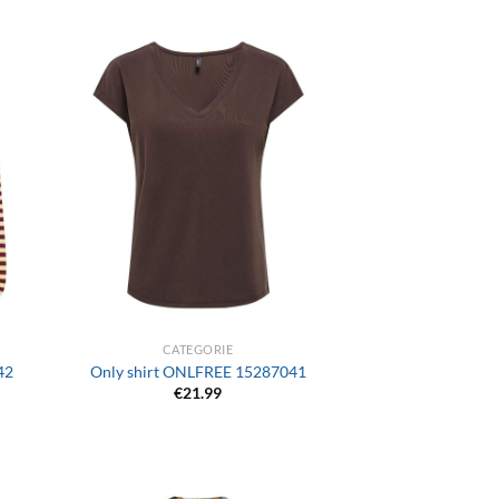
+
CATEGORIE
42
Only shirt ONLFREE 15287041
€
21.99