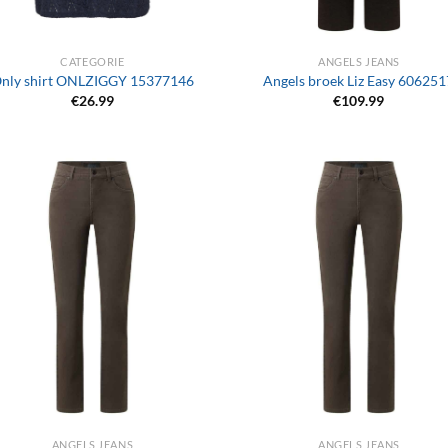
+
CATEGORIE
ANGELS JEANS
nly shirt ONLZIGGY 15377146
Angels broek Liz Easy 606251
€
26.99
€
109.99
+
ANGELS JEANS
ANGELS JEANS