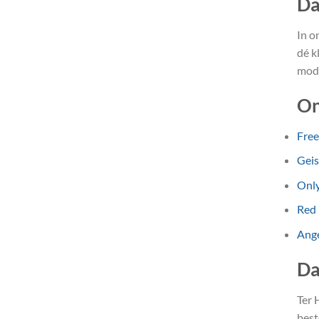
Da
In o
dé k
mode
On
Fre
Gei
Onl
Red
Ange
Da
Ter 
best