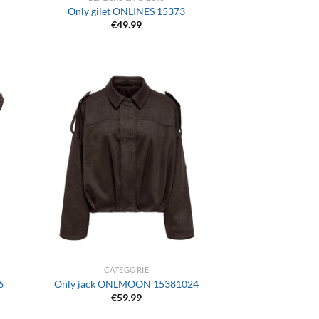
Only gilet ONLINES 15373
€
49.99
+
CATEGORIE
6
Only jack ONLMOON 15381024
€
59.99