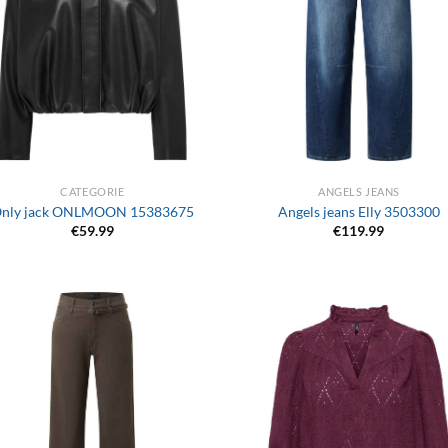
+
CATEGORIE
ANGELS JEANS
nly jack ONLMOON 15383675
Angels jeans Elly 3503300
€
59.99
€
119.99