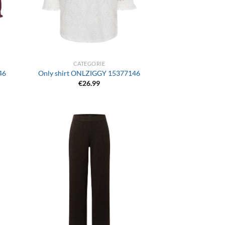
+
CATEGORIE
46
Only shirt ONLZIGGY 15377146
€
26.99