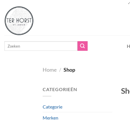
Ga
✓
naar
inhoud
Zoeken
H
naar:
Home
/
Shop
Sh
CATEGORIEËN
Categorie
Merken