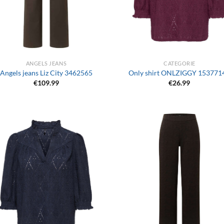
+
ANGELS JEANS
CATEGORIE
Angels jeans Liz City 3462565
Only shirt ONLZIGGY 153771
€
109.99
€
26.99