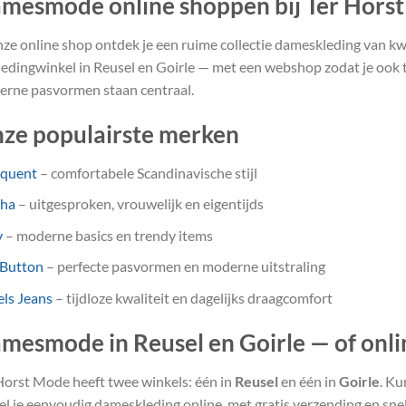
mesmode online shoppen bij Ter Hors
nze online shop ontdek je een ruime collectie dameskleding van kwa
ledingwinkel in Reusel en Goirle — met een webshop zodat je ook th
rne pasvormen staan centraal.
ze populairste merken
equent
– comfortabele Scandinavische stijl
sha
– uitgesproken, vrouwelijk en eigentijds
y
– moderne basics en trendy items
 Button
– perfecte pasvormen en moderne uitstraling
ls Jeans
– tijdloze kwaliteit en dagelijks draagcomfort
mesmode in Reusel en Goirle — of onli
Horst Mode heeft twee winkels: één in
Reusel
en één in
Goirle
. Ku
el je eenvoudig dameskleding online, met gratis verzending en snel