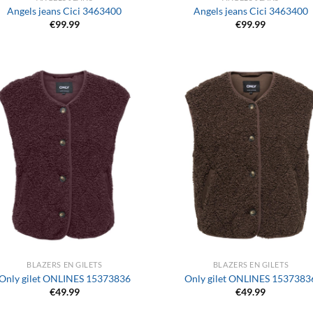
Angels jeans Cici 3463400
Angels jeans Cici 3463400
€
99.99
€
99.99
+
BLAZERS EN GILETS
BLAZERS EN GILETS
Only gilet ONLINES 15373836
Only gilet ONLINES 1537383
€
49.99
€
49.99