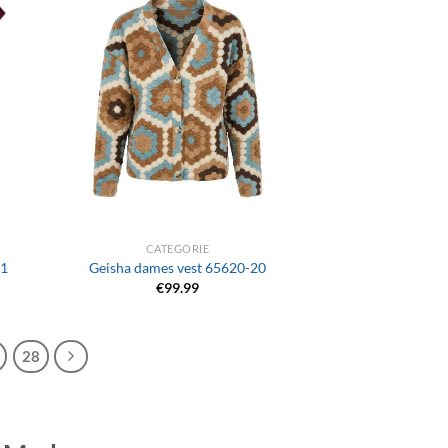
+
CATEGORIE
41
Geisha dames vest 65620-20
€
99.99
28