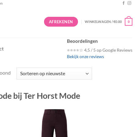
en
AFREKENEN
WINKELWAGEN /
€
0.00
0
Beoordelingen
ct
⭐⭐⭐⭐☆ 4,5 / 5 op Google Reviews
Bekijk onze reviews
Gesorteerd
toond
op
nieuwste
de bij Ter Horst Mode