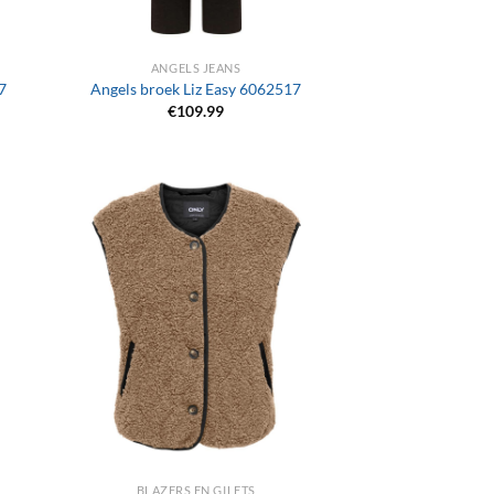
+
ANGELS JEANS
7
Angels broek Liz Easy 6062517
€
109.99
+
BLAZERS EN GILETS