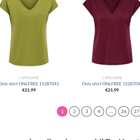
+
CATEGORIE
CATEGORIE
Only shirt ONLFREE 15287041
Only shirt ONLFREE 152870
€
21.99
€
21.99
1
2
3
4
…
26
27